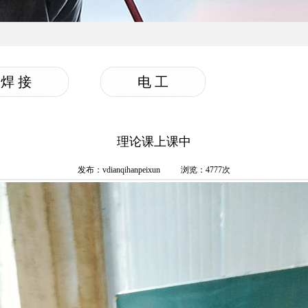
焊 接
电 工
理论课上课中
发布：vdianqihanpeixun
浏览：4777次